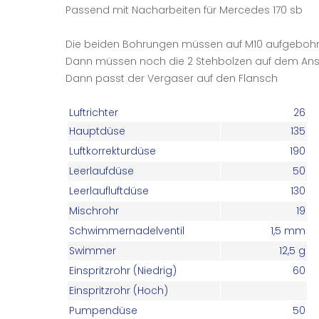
Passend mit Nacharbeiten für Mercedes 170 sb
Die beiden Bohrungen müssen auf M10 aufgebohr
Dann müssen noch die 2 Stehbolzen auf dem A
Dann passt der Vergaser auf den Flansch
Luftrichter
26
Hauptdüse
135
Luftkorrekturdüse
190
Leerlaufdüse
50
Leerlaufluftdüse
130
Mischrohr
19
Schwimmernadelventil
1,5 mm
Swimmer
12,5 g
Einspritzrohr (Niedrig)
60
Einspritzrohr (Hoch)
Pumpendüse
50