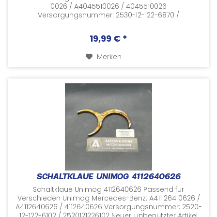
0026 / A4045510026 / 4045510026
Versorgungsnummer: 2530-12-122-6870 /
2530121226870 Neuer, unbenutzter Artikel aus
Lagerbeständen NOS...
19,99 € *
Merken
SCHALTKLAUE UNIMOG 4112640626
Schaltklaue Unimog 4112640626 Passend für
Verschieden Unimog Mercedes-Benz: A411 264 0626 /
A4112640626 / 4112640626 Versorgungsnummer: 2520-
12-122-6102 / 2520121226102 Neuer, unbenutzter Artikel