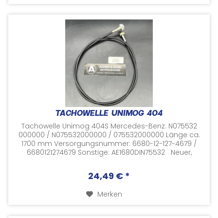
TACHOWELLE UNIMOG 404
Tachowelle Unimog 404S Mercedes-Benz: N075532
000000 / N075532000000 / 075532000000 Länge ca.
1700 mm Versorgungsnummer: 6680-12-127-4679 /
6680121274679 Sonstige: AE1680DIN75532 Neuer,
unbenutzter Artikel aus...
24,49 € *
Merken