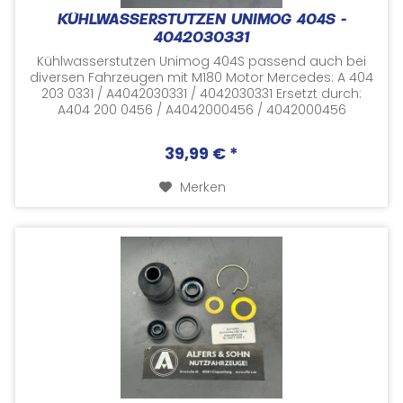
KÜHLWASSERSTUTZEN UNIMOG 404S -
4042030331
Kühlwasserstutzen Unimog 404S passend auch bei
diversen Fahrzeugen mit M180 Motor Mercedes: A 404
203 0331 / A4042030331 / 4042030331 Ersetzt durch:
A404 200 0456 / A4042000456 / 4042000456
Versorgungsnummer: 2930-12-138-3949 /...
39,99 € *
Merken