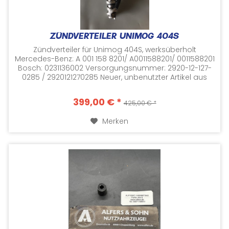
ZÜNDVERTEILER UNIMOG 404S
Zündverteiler für Unimog 404S, werksüberholt
Mercedes-Benz: A 001 158 8201/ A0011588201/ 0011588201
Bosch: 0231136002 Versorgungsnummer: 2920-12-127-
0285 / 2920121270285 Neuer, unbenutzter Artikel aus
Lagerbeständen NOS (NEW OLD STOCK)...
399,00 € *
425,00 € *
Merken