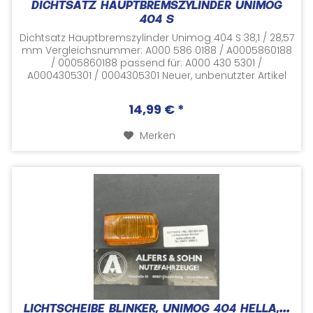
DICHTSATZ HAUPTBREMSZYLINDER UNIMOG
404 S
Dichtsatz Hauptbremszylinder Unimog 404 S 38,1 / 28,57
mm Vergleichsnummer: A000 586 0188 / A0005860188
/ 0005860188 passend für: A000 430 5301 /
A0004305301 / 0004305301 Neuer, unbenutzter Artikel
Kein original Mercedes Ersatzteil...
14,99 € *
Merken
LICHTSCHEIBE BLINKER, UNIMOG 404 HELLA,...