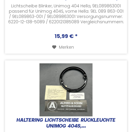
Lichtscheibe Blinker, Unimog 404 Hella, 9EL089863001
passend für Unimog 404S, vorne Hella: 9EL 089 863-001
/ 9EL089863-001 / 9EL089863001 Versorgungsnummer:
6220-12-138-5089 / 6220121385089 Vergleichsnummern:
Mercedes: A001 544 3890 /...
15,99 € *
Merken
HALTERING LICHTSCHEIBE RÜCKLEUCHTE
UNIMOG 404S,...