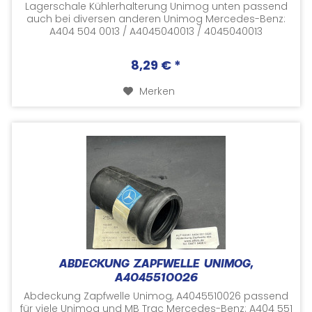
Lagerschale Kühlerhalterung Unimog unten passend
auch bei diversen anderen Unimog Mercedes-Benz:
A404 504 0013 / A4045040013 / 4045040013
Versorgungsnummer: 2510-12-122-6230 /...
8,29 € *
Merken
ABDECKUNG ZAPFWELLE UNIMOG,
A4045510026
Abdeckung Zapfwelle Unimog, A4045510026 passend
für viele Unimog und MB Trac Mercedes-Benz: A404 551