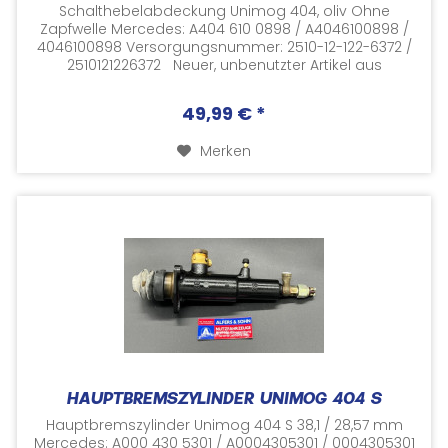
Schalthebelabdeckung Unimog 404, oliv Ohne
Zapfwelle Mercedes: A404 610 0898 / A4046100898 /
4046100898 Versorgungsnummer: 2510-12-122-6372 /
2510121226372 Neuer, unbenutzter Artikel aus
Lagerbeständen NOS (NEW...
49,99 € *
Merken
HAUPTBREMSZYLINDER UNIMOG 404 S
Hauptbremszylinder Unimog 404 S 38,1 / 28,57 mm
Mercedes: A000 430 5301 / A0004305301 / 0004305301