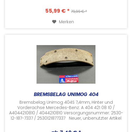
Versorgungsnummer: 2530-12-122-5818...
55,99 € *
79,99 € *
Merken
BREMSBELAG UNIMOG 404
Bremsbelag Unimog 404S 7,4mm, Hinter und
Vorderachse Mercedes-Benz: A 404 421 08 10 /
A4044210810 / 4044210810 Versorgungsnummer: 2530-
12-187-7337 / 2530121877337 Neuer, unbenutzter Artikel
aus Lagerbeständen NOS...