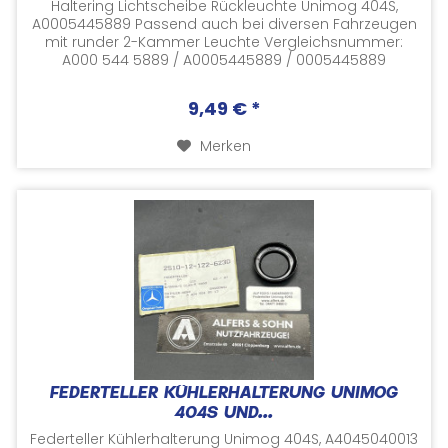
Haltering Lichtscheibe Rückleuchte Unimog 404S,
A0005445889 Passend auch bei diversen Fahrzeugen
mit runder 2-Kammer Leuchte Vergleichsnummer:
A000 544 5889 / A0005445889 / 0005445889
Versorgungsnummer: 6220-12-122-4455 /
6220121224455...
9,49 € *
Merken
FEDERTELLER KÜHLERHALTERUNG UNIMOG
404S UND...
Federteller Kühlerhalterung Unimog 404S, A4045040013