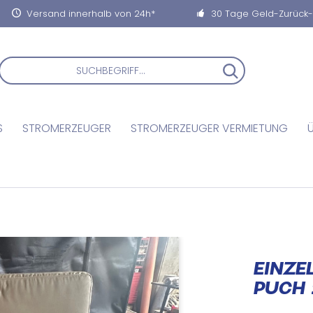
Versand innerhalb von 24h*
30 Tage Geld-Zurück
S
STROMERZEUGER
STROMERZEUGER VERMIETUNG
EINZE
PUCH