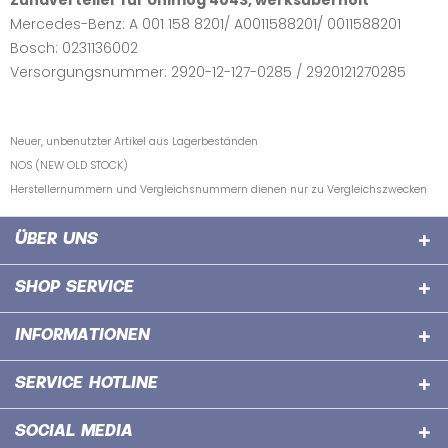
Zündverteiler für Unimog 404S, werksüberholt
Mercedes-Benz: A 001 158 8201/ A0011588201/ 0011588201
Bosch: 0231136002
Versorgungsnummer: 2920-12-127-0285 / 2920121270285
Neuer, unbenutzter Artikel aus Lagerbeständen
NOS (NEW OLD STOCK)
Herstellernummern und Vergleichsnummern dienen nur zu Vergleichszwecken
ÜBER UNS
SHOP SERVICE
INFORMATIONEN
SERVICE HOTLINE
SOCIAL MEDIA