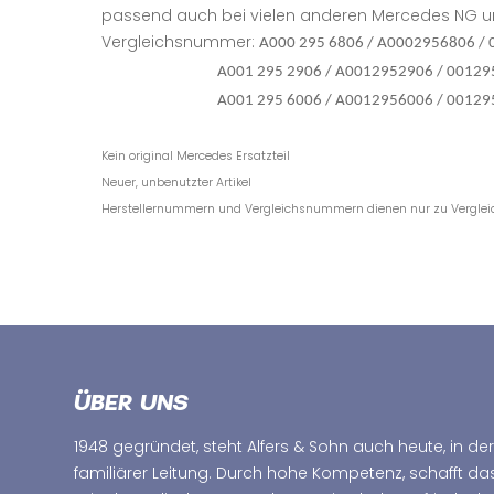
passend auch bei vielen anderen Mercedes NG
Vergleichsnummer:
A000 295 6806 / A0002956806 /
A001 295 2906 / A0012952906 / 001295
A001 295 6006 / A0012956006 / 001295
Kein original Mercedes Ersatzteil
Neuer, unbenutzter Artikel
Herstellernummern und Vergleichsnummern dienen nur zu Vergle
ÜBER UNS
1948 gegründet, steht Alfers & Sohn auch heute, in der
familiärer Leitung. Durch hohe Kompetenz, schafft d