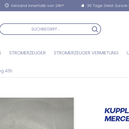
Versand innerhalb von 24h*
30 Tage Geld-Zurück
S
STROMERZEUGER
STROMERZEUGER VERMIETUNG
g 435
KUPPL
MERCE