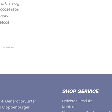
 und Unimog
 0002956806
2906
6006
ichszwecken
SHOP SERVICE
Defektes Produkt
 4. Generation, unter
Kontakt
as Cloppenburger