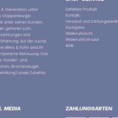
Defektes Produkt
 4. Generation, unter
Kontakt
as Cloppenburger
Versand und Zahlungsbed
t unter seinen Kunden.
Rückgabe
hmen gehören zum
Widerrufsrecht
nrichtungen und
Widerrufsformular
 Erfahrung. Auf der Suche
AGB
 Alfers & Sohn seid ihr
kompetente Betreuung. Das
s: Sonder- und
ionen, Stromerzeuger,
wicklung) sowie Zubehör,
L MEDIA
ZAHLUNGSARTEN