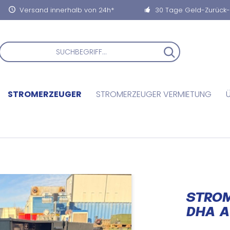
Versand innerhalb von 24h*
30 Tage Geld-Zurück
STROMERZEUGER
STROMERZEUGER VERMIETUNG
STROM
DHA 